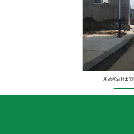
承德新农村太阳