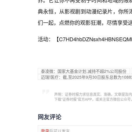
界。它让你不再受制于时间和地域的限
典永恒，从影视剧到动漫纪录片，你所
们一起，点燃你的观影狂潮，尽情享受
活动：【
C7HD4hbDZNsxh4HBNSEQM
泰凌微：国家大基金计划.减持不超2%公司股份
迈瑞!医疗：截,至2025年9月30日股东总数为1088
声明：证券时报力求信息真实、准确，文章提及内
下载“证券时报”官方APP，或关注官方微信公众
网友评论
登录
后可以发言