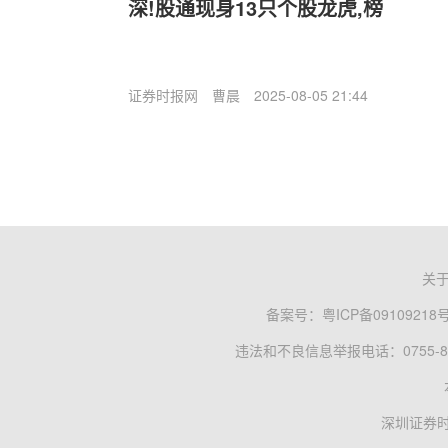
深!股通现身13只个股龙虎,榜
证券时报网
曹晨
2025-08-05 21:44
关
备案号：
粤ICP备09109218
违法和不良信息举报电话：0755-83
深圳证券