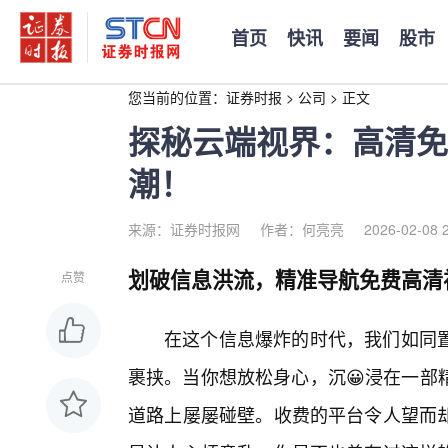
首页
快讯
要闻
股市
您当前的位置：
证券时报
>
公司
>
正文
探秘云端视界：高清免
潮！
来源：证券时报网
作者：何亮亮
2026-02-08 
划破信息洪流，精准导航免费高清
点赞
在这个信息爆炸的时代，我们如同置
裹挟。当你想放松身心，沉😀浸在一部
道路上屡屡碰壁。收费的平台令人望而却