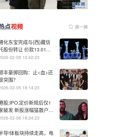
热点
视频
换一换
通化东宝完成与{西}藏信
托股份转让 价款13.01亿
元
2026-02-08 10:42:23
顺丰豪掷回购：止<血>还
是突围？
2026-02-05 18:14:23
港股;IPO.定价新规后仅1
家破发 新股涨幅猛散户中
签难
2026-02-06 18:24:23
半导!体板块持续走高，电