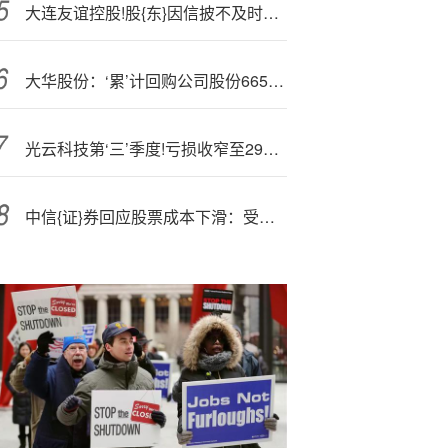
大连友谊控股!股{东}因信披不及时遭监管
大华股份：‘累’计回购公司股份6652200股
光云科技第‘三’季度!亏损收窄至292万元 营收增21%
中信{证}券回应股票成本下滑：受部分永续债持仓到期兑付及股票收益互换等业务规模下降影响