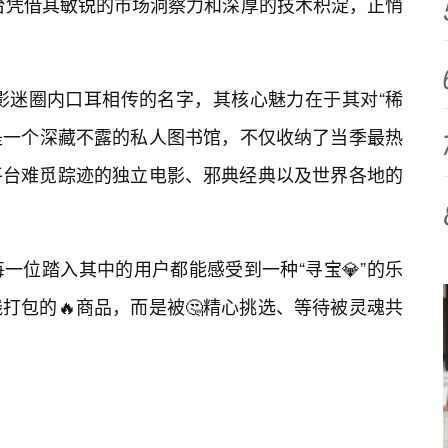
平台凭借其敏锐的市场洞察力和深厚的技术积淀，正悄
在影迷圈内口耳相传的名字，其核心魅力在于其对“稀
像是一个深藏不露的私人图书馆，不仅收纳了当季最热
平台难觅踪迹的独立电影、邪典经典以及世界各地的
一位踏入其中的用户都能感受到一种“寻宝💎”的乐
打包的🔥商品，而是被🤔精心挑选、等待被灵魂共